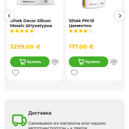
Siltek Decor Silicon
Siltek PM-10
Mosaic Штукатурка
Цементно-
,
мозаичная
известковая
9
декоративная
универсальная
силиконовая, 25 кг
штукатурка, 25 кг
3299.00 ₴
177.00 ₴
Купить
Купить
Доставка
Самовывоз из магазина или нашим
автотранспортом – к двери