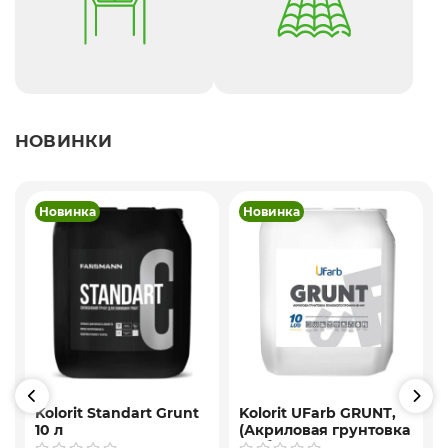
НОВИНКИ
Новинка
Новинка
Kolorit Standart Grunt
Kolorit UFarb GRUNТ,
10 л
(Акриловая грунтовка
f
глубокого