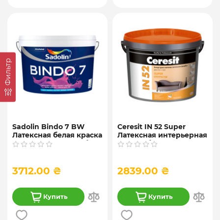
Фильтр
Sadolin Bindo 7 BW
Ceresit IN 52 Super
Латексная белая краска
Латексная интерьерная
для внутренних работ,
краска, база A и C, 10 л
10 л
3712.00 ₴
2839.00 ₴
Купить
Купить