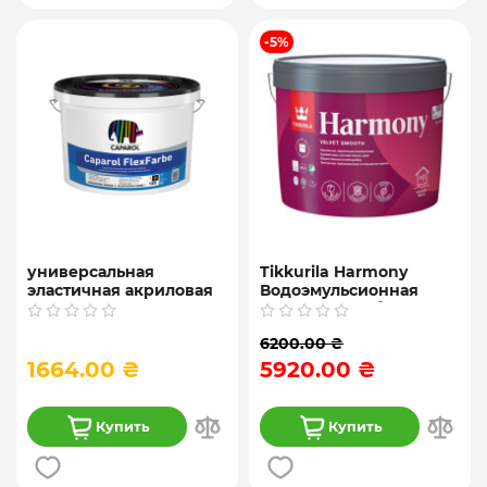
-5%
универсальная
Tikkurila Harmony
эластичная акриловая
Водоэмульсионная
краска Caparol
интерьерная белая
FlexFarbe, База 1, 10л
краска, 9 л
6200.00 ₴
1664.00 ₴
5920.00 ₴
Купить
Купить