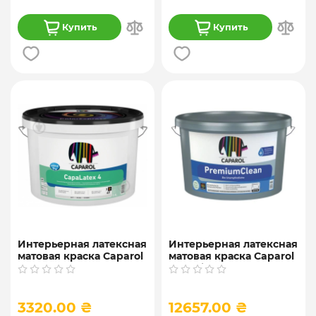
Купить
Купить
Интерьерная латексная
Интерьерная латексная
матовая краска Caparol
матовая краска Caparol
"CapaLatex 4" База 3,
"PremiumClean E.L.F."
9,4 л.
База 1, 12,5 л.
3320.00 ₴
12657.00 ₴