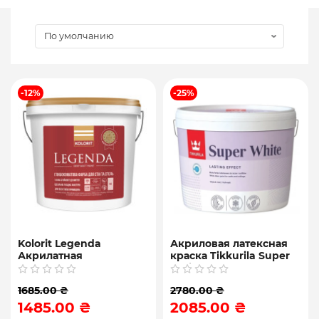
-12%
-25%
Kolorit Legenda
Акриловая латексная
Акрилатная
краска Tikkurila Super
интерьерная краска,
White 10л
база A и C, 4.5 и 9 л
1685.00 ₴
2780.00 ₴
1485.00 ₴
2085.00 ₴