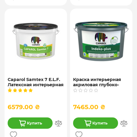
Caparol Samtex 7 E.L.F.
Краска интерьерная
Латексная интерьерная
акриловая глубоко-
белая краска, 10 л
матовая Caparol
"CapaGreen Indeko-plus
E.L.F. plus" База 1, 10 л.
6579.00 ₴
7465.00 ₴
Купить
Купить