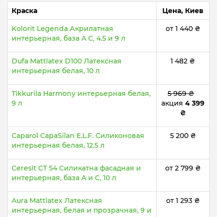
Краска
Цена, Киев
Kolorit Legenda Акрилатная
от 1 440 ₴
интерьерная, база A C, 4.5 и 9 л
Dufa Mattlatex D100 Латексная
1 482 ₴
интерьерная белая, 10 л
Tikkurila Harmony интерьерная белая,
5 969 ₴
9 л
акция
4 399
₴
Caparol CapaSilan E.L.F. Силиконовая
5 200 ₴
интерьерная белая, 12.5 л
Ceresit CT 54 Силикатна фасадная и
от 2 799 ₴
интерьерная, база A и C, 10 л
Aura Mattlatex Латексная
от 1 293 ₴
интерьерная, белая и прозрачная, 9 и