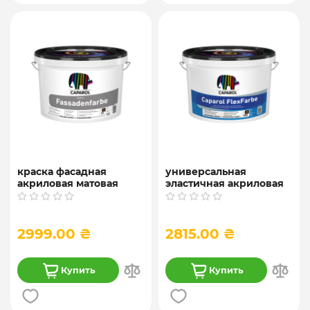
краска фасадная
универсальная
акриловая матовая
эластичная акриловая
Caparol "Capatect
краска Caparol
Fassadenfarbe", База 1,
FlexFarbe, База 1, 10л
10 л.
2999.00 ₴
2815.00 ₴
Купить
Купить