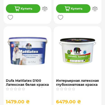
Купить
Купить
Dufa Mattlatex D100
Интерьерная латексная
Латексная белая краска
глубокоматовая краска
для внутренних работ,
Caparol "Samtex 2 E.L.F.
10 л
Plus" База 1, 10 л.
1479.00 ₴
6479.00 ₴