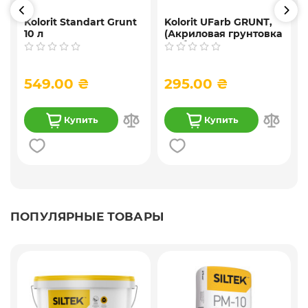
Kolorit Standart Grunt
Kolorit UFarb GRUNТ,
10 л
(Акриловая грунтовка
f
глубокого
проникновения) 10 л
549.00 ₴
295.00 ₴
Купить
Купить
ПОПУЛЯРНЫЕ ТОВАРЫ