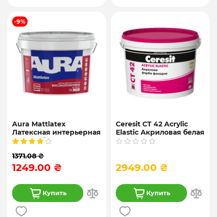
-9%
Aura Mattlatex
Ceresit CT 42 Acrylic
Латексная интерьерная
Elastic Акриловая белая
краска, белая и
фасадная и
прозрачная, 9 и 10 л
интерьерная краска, 10
1371.08 ₴
л
1249.00 ₴
2949.00 ₴
Купить
Купить