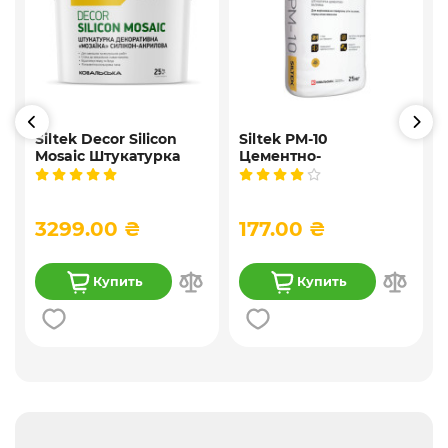
Siltek Decor Silicon
Siltek PM-10
Mosaic Штукатурка
Цементно-
,
мозаичная
известковая
9
декоративная
универсальная
силиконовая, 25 кг
штукатурка, 25 кг
3299.00 ₴
177.00 ₴
Купить
Купить