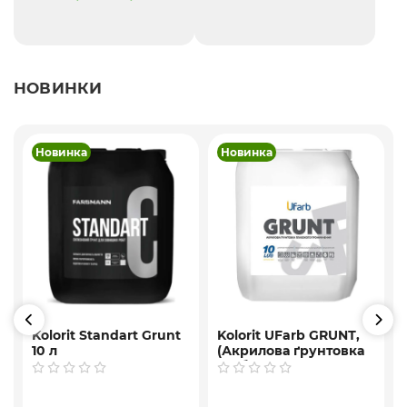
НОВИНКИ
Новинка
Новинка
Kolorit Standart Grunt
Kolorit UFarb GRUNТ,
10 л
(Акрилова ґрунтовка
глибокого
проникнення ) 10 л