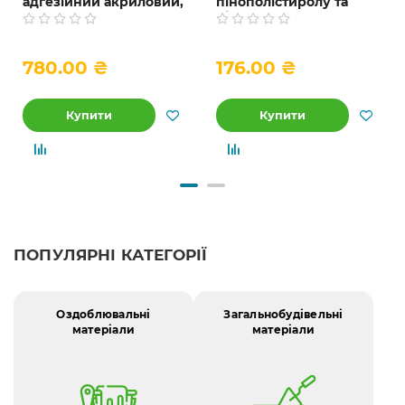
адгезійний акриловий,
пінополістиролу та
10 л
пінопласту, 25 кг
780.00 ₴
176.00 ₴
Купити
Купити
ПОПУЛЯРНІ КАТЕГОРІЇ
Оздоблювальні
Загальнобудівельні
матеріали
матеріали