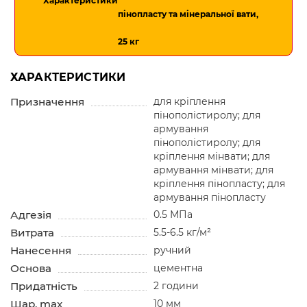
Характеристики
пінопласту та мінеральної вати,
25 кг
ХАРАКТЕРИСТИКИ
Призначення
для кріплення
пінополістиролу; для
армування
пінополістиролу; для
кріплення мінвати; для
армування мінвати; для
кріплення пінопласту; для
армування пінопласту
Адгезія
0.5 МПа
Витрата
5.5-6.5 кг/м²
Нанесення
ручний
Основа
цементна
Придатність
2 години
Шар, max
10 мм