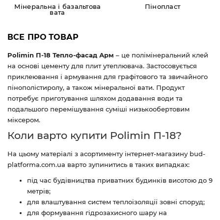
Мінеральна і базальтова
Пінопласт
вата
ВСЕ ПРО ТОВАР
Polimin П-18 Тепло-фасад Арм
– це полімінеральний клей
на основі цементу для плит утеплювача. Застосовується
приклеювання і армування для графітового та звичайного
пінополістиролу, а також мінеральної вати. Продукт
потребує приготування шляхом додавання води та
подальшого перемішування суміші низькообертовим
міксером.
Коли варто купити Polimin П-18?
На цьому матеріалі з асортименту інтернет-магазину bud-
platforma.com.ua варто зупинитись в таких випадках:
під час будівництва приватних будинків висотою до 9
метрів;
для влаштування систем теплоізоляції зовні споруд;
для формування гідрозахисного шару на