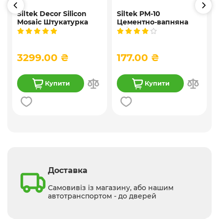
Siltek Decor Silicon
Siltek PM-10
Mosaic Штукатурка
Цементно-вапняна
і
мозаїчна декоративна
універсальна
силіконова, 25 кг
штукатурка, 25 кг
3299.00 ₴
177.00 ₴
Купити
Купити
Доставка
Самовивіз із магазину, або нашим
автотранспортом - до дверей