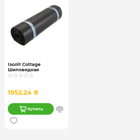
Ізоліт Cottage
Шиповидная
геомембрана 0.4 мм,
2*20 м
1952.24 ₴
Купить