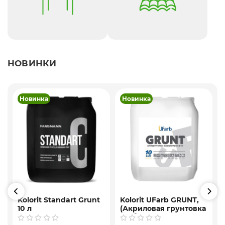
НОВИНКИ
Новинка
Новинка
Kolorit Standart Grunt
Kolorit UFarb GRUNТ,
10 л
(Акриловая грунтовка
f
глубокого