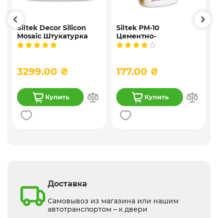
Siltek Decor Silicon
Siltek PM-10
Mosaic Штукатурка
Цементно-
,
мозаичная
известковая
9
декоративная
универсальная
силиконовая, 25 кг
штукатурка, 25 кг
3299.00 ₴
177.00 ₴
Купить
Купить
Доставка
Самовывоз из магазина или нашим
автотранспортом – к двери