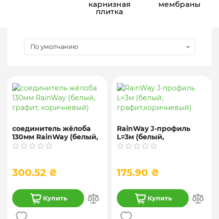
карнизная
мембраны
плитка
соединитель жёлоба
RainWay J-профиль
130мм RainWay (белый,
L=3м (белый,
графит, коричневый)
графит,коричневый)
300.52 ₴
175.90 ₴
Купить
Купить