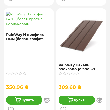
RainWay H-профиль
L=3м (белая, графит,
коричневая)
RainWay Панель
300х3000 (0,900 м2)
(белый,
графит,коричневый)
350.96 ₴
309.68 ₴
Купить
Купить