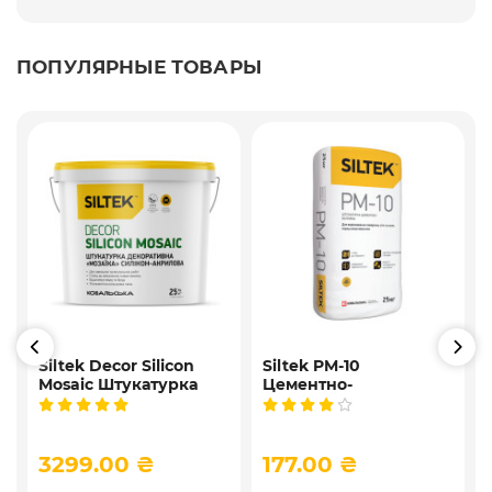
ПОПУЛЯРНЫЕ ТОВАРЫ
Siltek Decor Silicon
Siltek PM-10
Mosaic Штукатурка
Цементно-
,
мозаичная
известковая
9
декоративная
универсальная
силиконовая, 25 кг
штукатурка, 25 кг
3299.00 ₴
177.00 ₴