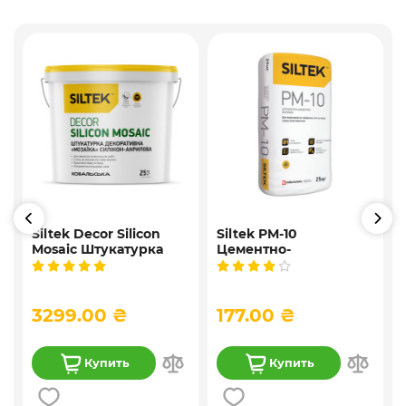
Siltek Decor Silicon
Siltek PM-10
Mosaic Штукатурка
Цементно-
,
мозаичная
известковая
9
декоративная
универсальная
силиконовая, 25 кг
штукатурка, 25 кг
3299.00 ₴
177.00 ₴
Купить
Купить