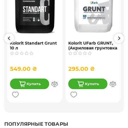
Kolorit Standart Grunt
Kolorit UFarb GRUNТ,
10 л
(Акриловая грунтовка
f
глубокого
проникновения) 10 л
549.00 ₴
295.00 ₴
Купить
Купить
ПОПУЛЯРНЫЕ ТОВАРЫ