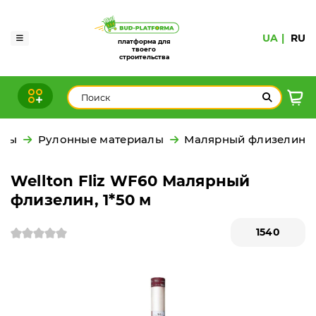
UA
RU
платформа для
твоего
строительства
алы
Рулонные материалы
Малярный флизелин
Wellton Fliz WF60 Малярный
флизелин, 1*50 м
1540