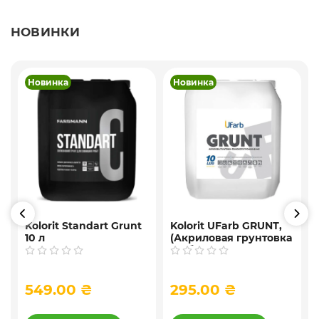
НОВИНКИ
Новинка
Новинка
Kolorit Standart Grunt
Kolorit UFarb GRUNТ,
10 л
(Акриловая грунтовка
f
глубокого
проникновения) 10 л
549.00 ₴
295.00 ₴