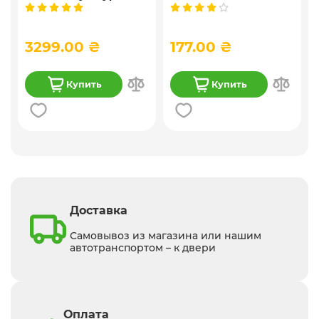
,
мозаичная
известковая
9
декоративная
универсальная
силиконовая, 25 кг
штукатурка, 25 кг
3299.00 ₴
177.00 ₴
Купить
Купить
Доставка
Самовывоз из магазина или нашим
автотранспортом – к двери
Оплата