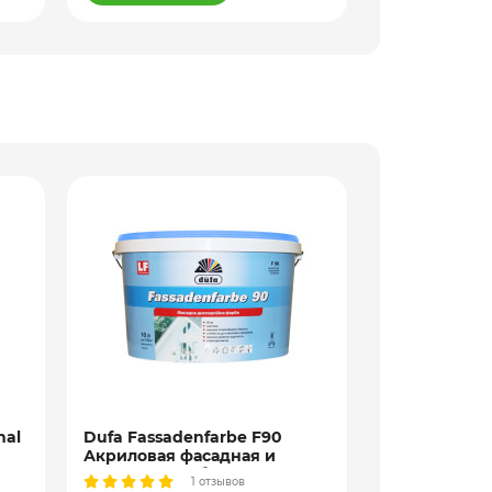
nal
Dufa Fassadenfarbe F90
Aura Luxpro 
Акриловая фасадная и
Акрилатная 
 10
интерьерная белая краска,
внутренних 
1 отзывов