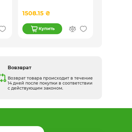
10 л, 15,6 кг
прозрачная, 
1508.15 ₴
2887.00 
Купить
Купи
Вовзврат
Возврат товара происходит в течение
14 дней после покупки в соответствии
с действующим законом.