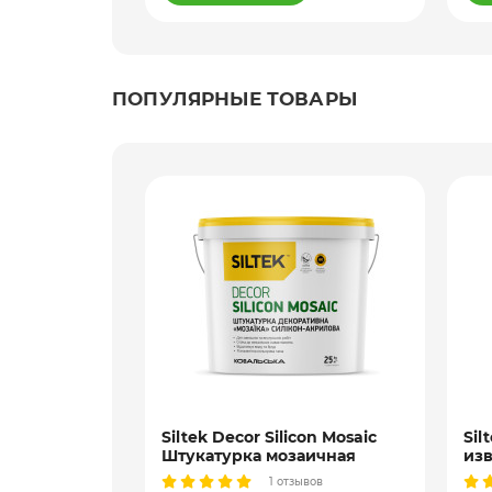
ПОПУЛЯРНЫЕ ТОВАРЫ
ramatt
Siltek Decor Silicon Mosaic
Sil
ка для
Штукатурка мозаичная
изв
т, белая и
декоративная силиконовая,
шту
ывов
1 отзывов