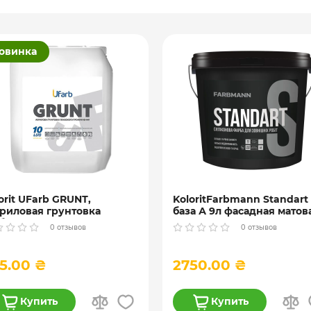
овинка
orit UFarb GRUNТ,
KoloritFarbmann Standart 
риловая грунтовка
база А 9л фасадная матов
убокого проникновения)
краска
0 отзывов
0 отзывов
л
5.00 ₴
2750.00 ₴
Купить
Купить