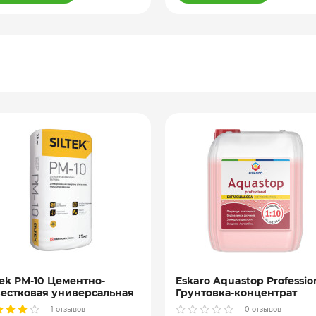
tek PM-10 Цементно-
Eskaro Aquastop Professio
естковая универсальная
Грунтовка-концентрат
катурка, 25 кг
гидроизоляционная, 1, 3 и
1 отзывов
0 отзывов