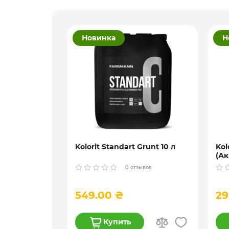
Новинка
Н
ционная
Kolorit Standart Grunt 10 л
Kol
ndorf d40
(Ак
гл
ывов
0 отзывов
10 
549.00 ₴
29
Купить