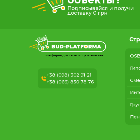
Подписывайся и получи
доставку 0 грн
Стр
OS
платформа для твоего строительства
Гип
+38 (098) 302 91 21
Сме
+38 (066) 850 78 76
Инт
Гру
Пен