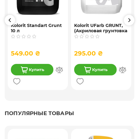
Kolorit Standart Grunt
Kolorit UFarb GRUNТ,
10 л
(Акриловая грунтовка
f
глубокого
проникновения) 10 л
549.00 ₴
295.00 ₴
Купить
Купить
ПОПУЛЯРНЫЕ ТОВАРЫ