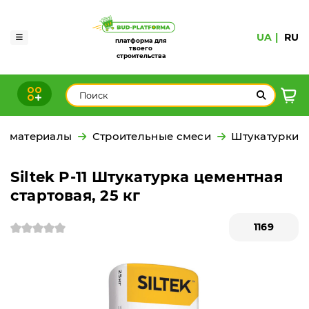
UA
RU
платформа для
твоего
строительства
е материалы
Строительные смеси
Штукатурки
Siltek P-11 Штукатурка цементная
стартовая, 25 кг
1169