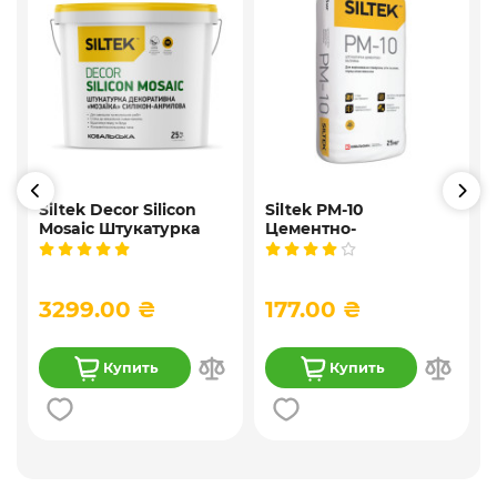
Siltek Decor Silicon
Siltek PM-10
Mosaic Штукатурка
Цементно-
,
мозаичная
известковая
9
декоративная
универсальная
силиконовая, 25 кг
штукатурка, 25 кг
3299.00 ₴
177.00 ₴
Купить
Купить