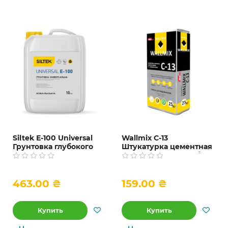
Siltek Е-100 Universal
Wallmix С-13
Грунтовка глубокого
Штукатурка цементная
проникновения
для внутренних работ,
универсальная, 10 л
25 кг
463.00 ₴
159.00 ₴
Купить
Купить