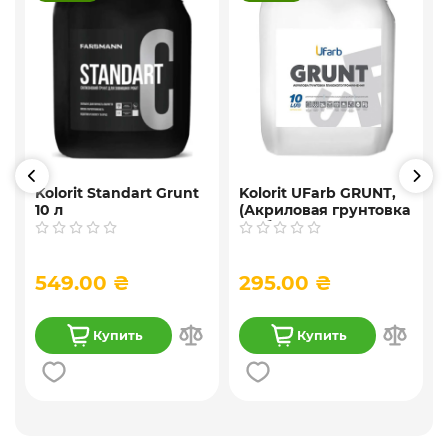
Kolorit Standart Grunt
Kolorit UFarb GRUNТ,
10 л
(Акриловая грунтовка
f
глубокого
проникновения) 10 л
549.00 ₴
295.00 ₴
Купить
Купить