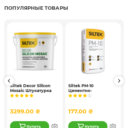
ПОПУЛЯРНЫЕ ТОВАРЫ
Siltek Decor Silicon
Siltek PM-10
Mosaic Штукатурка
Цементно-
,
мозаичная
известковая
9
декоративная
универсальная
силиконовая, 25 кг
штукатурка, 25 кг
3299.00 ₴
177.00 ₴
Купить
Купить