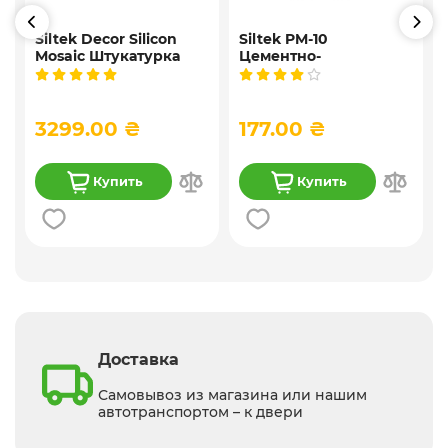
Siltek Decor Silicon
Siltek PM-10
Mosaic Штукатурка
Цементно-
,
мозаичная
известковая
9
декоративная
универсальная
силиконовая, 25 кг
штукатурка, 25 кг
3299.00 ₴
177.00 ₴
Купить
Купить
Доставка
Самовывоз из магазина или нашим
автотранспортом – к двери