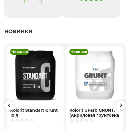
НОВИНКИ
Новинка
Новинка
Kolorit Standart Grunt
Kolorit UFarb GRUNТ,
10 л
(Акриловая грунтовка
f
глубокого
проникновения) 10 л