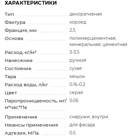
ХАРАКТЕРИСТИКИ
Тип
декоративная
Фактура
короед
Фракция, мм
2.5
Основа
полимерцементная;
минеральная; цементная
Расход, кг/м²
3-3.5
Нанесение
ручной
Состояние
сухая
Тара
мешок
Расход воды, л/кг
0.16-0.2
Цвет
серая
Паропроницаемость, мг/
0.05
м*час*Па
Применение
снаружи; внутри
Нюансы применения
для фасада
Адгезия, МПа
0.5