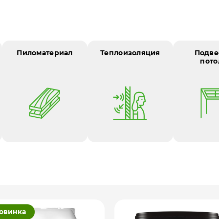
е
Пиломатериал
Теплоизоляция
Подве
пото
овинка