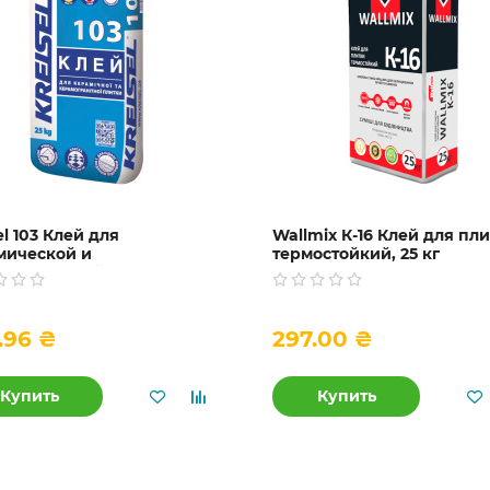
el 103 Клей для
Wallmix К-16 Клей для пл
мической и
термостойкий, 25 кг
могранитной плитки, 25 кг
.96 ₴
297.00 ₴
Купить
Купить