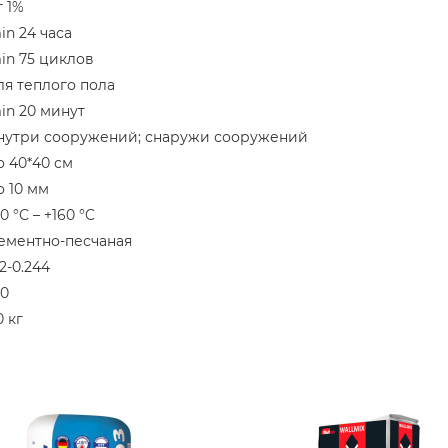
т 1%
in 24 часа
in 75 циклов
ля теплого пола
in 20 минут
нутри сооружений; снаружи сооружений
о 40*40 см
о 10 мм
0 °C – +160 °C
ементно-песчаная
.2-0.244
20
0 кг