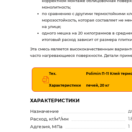
корректном монтаже облицовочная поверхн
монолитность;
по сравнению с другими термостойкими кле
морозостойкость, которая составляет не ме
на улице;
одного мешка на 20 килограммов в среднем
итоговый расход зависит от размера плитк
Эта смесь является высококачественным вариант
часто нагревающиеся поверхности. Детали прим
Тех.
Polimin П-11 Клей тер
Характеристики
печей, 20 кг
ХАРАКТЕРИСТИКИ
Назначение
д
Расход, кг/м²/мм
1.
Адгезия, МПа
1