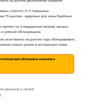
ость на долгие десятилетия сохранит
ями у Polimin П-11 повышена
нее 75 циклов - идеально для зоны барбекю
 хватает на 5 квадратных метров, однако
и и умений облицовщика.
ом, если важно на долгие годы облицовывать
енения можно узнать в инструкции ниже.
мостойкий для облицовки каминов и
ля каминов и печей
8