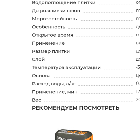
Водопоглощение плитки
о
До розшивки швов
m
Морозостойкость
m
Особенность
д
Открытое время
m
Применение
в
Размер плитки
д
Слой
д
Температура эксплуатации
-3
Основа
ц
Расход воды, л/кг
0
Применение, мин
1
Вес
2
РЕКОМЕНДУЕМ ПОСМОТРЕТЬ