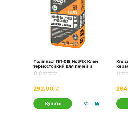
Поліпласт ПП-018 HotFIX Клей
Kreis
термостойкий для печей и
кера
каминов, 20 кг
кера
292.00 ₴
284
Купить