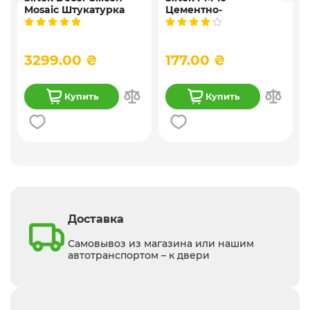
Mosaic Штукатурка
Цементно-
,
мозаичная
известковая
9
декоративная
универсальная
силиконовая, 25 кг
штукатурка, 25 кг
3299.00 ₴
177.00 ₴
Купить
Купить
Доставка
Самовывоз из магазина или нашим
автотранспортом – к двери