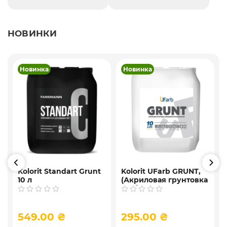
НОВИНКИ
Новинка
Новинка
Kolorit Standart Grunt
Kolorit UFarb GRUNТ,
10 л
(Акриловая грунтовка
f
глубокого
проникновения) 10 л
549.00 ₴
295.00 ₴