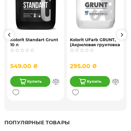
Kolorit Standart Grunt
Kolorit UFarb GRUNТ,
10 л
(Акриловая грунтовка
f
глубокого
проникновения) 10 л
549.00 ₴
295.00 ₴
Купить
Купить
ПОПУЛЯРНЫЕ ТОВАРЫ