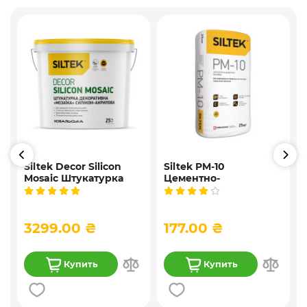
Siltek Decor Silicon
Siltek PM-10
Mosaic Штукатурка
Цементно-
,
мозаичная
известковая
9
декоративная
универсальная
силиконовая, 25 кг
штукатурка, 25 кг
3299.00 ₴
177.00 ₴
Купить
Купить