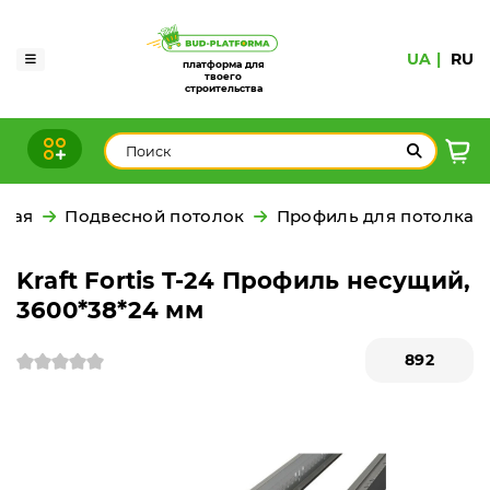
UA
RU
платформа для
твоего
строительства
вная
Подвесной потолок
Профиль для потолка
Kraft Fortis T-24 Профиль несущий,
3600*38*24 мм
892