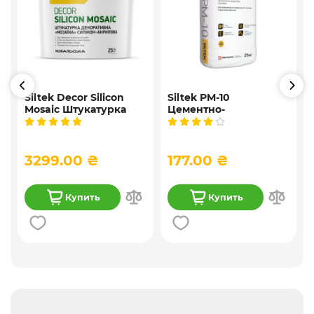
Siltek Decor Silicon
Siltek PM-10
Mosaic Штукатурка
Цементно-
,
мозаичная
известковая
9
декоративная
универсальная
силиконовая, 25 кг
штукатурка, 25 кг
3299.00 ₴
177.00 ₴
Купить
Купить