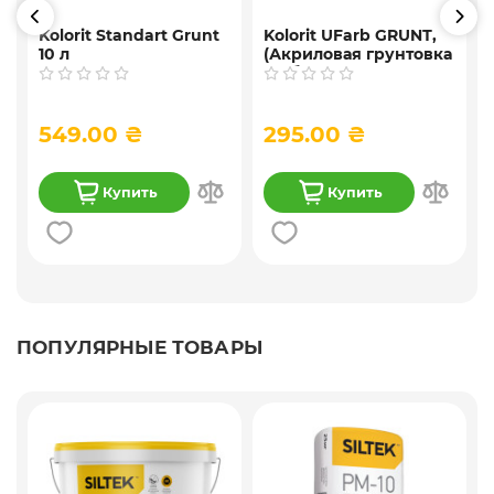
Kolorit Standart Grunt
Kolorit UFarb GRUNТ,
10 л
(Акриловая грунтовка
f
глубокого
проникновения) 10 л
549.00 ₴
295.00 ₴
Купить
Купить
ПОПУЛЯРНЫЕ ТОВАРЫ