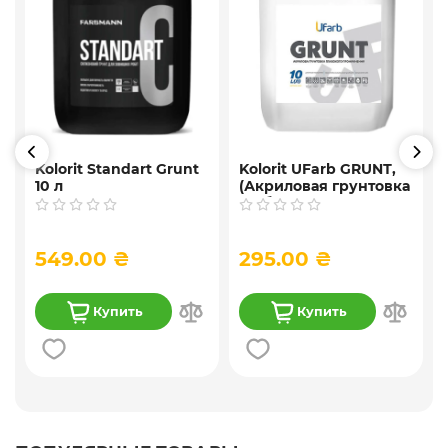
Kolorit Standart Grunt
Kolorit UFarb GRUNТ,
10 л
(Акриловая грунтовка
f
глубокого
проникновения) 10 л
549.00 ₴
295.00 ₴
Купить
Купить