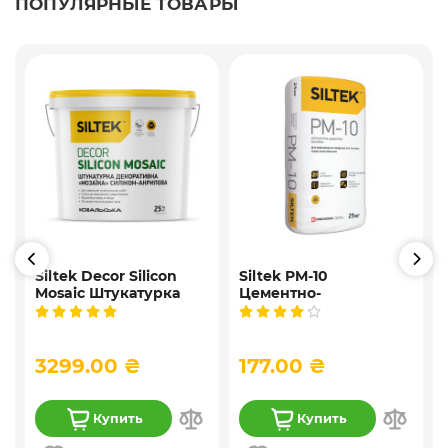
ПОПУЛЯРНЫЕ ТОВАРЫ
Siltek Decor Silicon
Siltek PM-10
Mosaic Штукатурка
Цементно-
,
мозаичная
известковая
9
декоративная
универсальная
силиконовая, 25 кг
штукатурка, 25 кг
3299.00 ₴
177.00 ₴
Купить
Купить