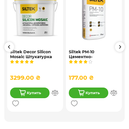
Siltek Decor Silicon
Siltek PM-10
Mosaic Штукатурка
Цементно-
,
мозаичная
известковая
9
декоративная
универсальная
силиконовая, 25 кг
штукатурка, 25 кг
3299.00 ₴
177.00 ₴
Купить
Купить