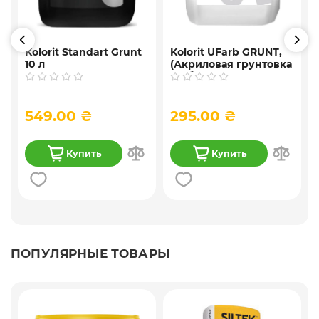
Kolorit Standart Grunt
Kolorit UFarb GRUNТ,
10 л
(Акриловая грунтовка
f
глубокого
проникновения) 10 л
549.00 ₴
295.00 ₴
Купить
Купить
ПОПУЛЯРНЫЕ ТОВАРЫ