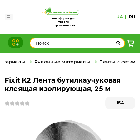
UA
RU
платформа для
твоего
строительства
материалы
Рулонные материалы
Ленты и сетки
Fixit К2 Лента бутилкаучуковая
клеящая изолирующая, 25 м
154