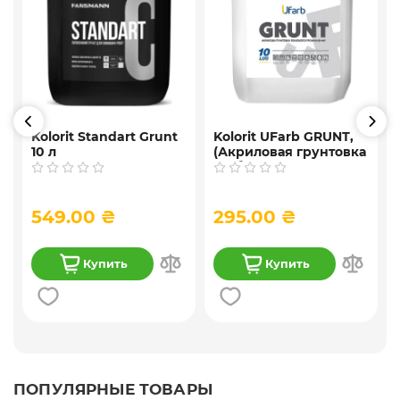
Kolorit Standart Grunt
Kolorit UFarb GRUNТ,
10 л
(Акриловая грунтовка
f
глубокого
проникновения) 10 л
549.00 ₴
295.00 ₴
Купить
Купить
ПОПУЛЯРНЫЕ ТОВАРЫ