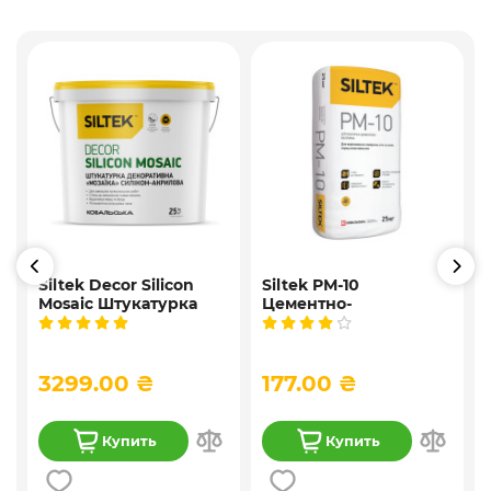
Siltek Decor Silicon
Siltek PM-10
Mosaic Штукатурка
Цементно-
,
мозаичная
известковая
9
декоративная
универсальная
силиконовая, 25 кг
штукатурка, 25 кг
3299.00 ₴
177.00 ₴
Купить
Купить