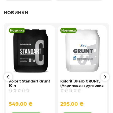
НОВИНКИ
Новинка
Новинка
Kolorit Standart Grunt
Kolorit UFarb GRUNТ,
10 л
(Акриловая грунтовка
f
глубокого
проникновения) 10 л
549.00 ₴
295.00 ₴