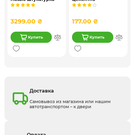
,
мозаичная
известковая
9
декоративная
универсальная
силиконовая, 25 кг
штукатурка, 25 кг
3299.00 ₴
177.00 ₴
Купить
Купить
Доставка
Самовывоз из магазина или нашим
автотранспортом – к двери
Оплата