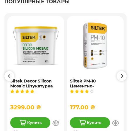
ПОПУЛЯРНЫЕ ТОВАРЫ
Siltek Decor Silicon
Siltek PM-10
Mosaic Штукатурка
Цементно-
,
мозаичная
известковая
9
декоративная
универсальная
силиконовая, 25 кг
штукатурка, 25 кг
3299.00 ₴
177.00 ₴
Купить
Купить