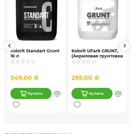
Kolorit Standart Grunt
Kolorit UFarb GRUNТ,
10 л
(Акриловая грунтовка
f
глубокого
проникновения) 10 л
549.00 ₴
295.00 ₴
Купить
Купить