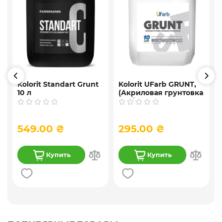
Kolorit Standart Grunt
Kolorit UFarb GRUNТ,
10 л
(Акриловая грунтовка
f
глубокого
проникновения) 10 л
549.00 ₴
295.00 ₴
Купить
Купить