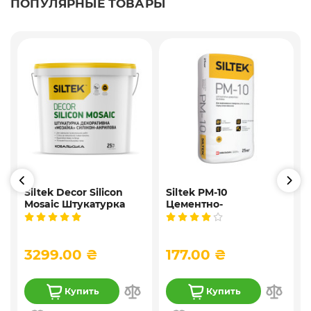
ПОПУЛЯРНЫЕ ТОВАРЫ
Siltek Decor Silicon
Siltek PM-10
Mosaic Штукатурка
Цементно-
,
мозаичная
известковая
9
декоративная
универсальная
силиконовая, 25 кг
штукатурка, 25 кг
3299.00 ₴
177.00 ₴
Купить
Купить