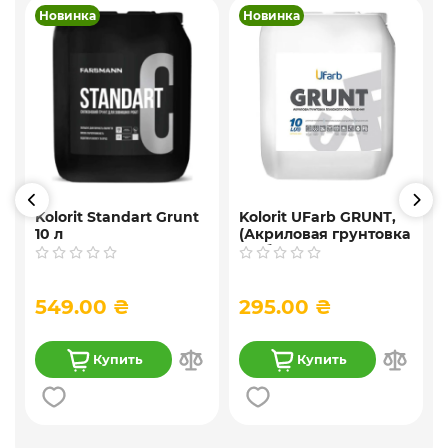
Новинка
Новинка
Kolorit Standart Grunt
Kolorit UFarb GRUNТ,
10 л
(Акриловая грунтовка
f
глубокого
проникновения) 10 л
549.00 ₴
295.00 ₴
Купить
Купить