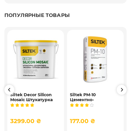
ПОПУЛЯРНЫЕ ТОВАРЫ
Siltek Decor Silicon
Siltek PM-10
Mosaic Штукатурка
Цементно-
,
мозаичная
известковая
9
декоративная
универсальная
силиконовая, 25 кг
штукатурка, 25 кг
3299.00 ₴
177.00 ₴