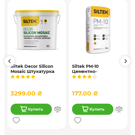
Siltek Decor Silicon
Siltek PM-10
Mosaic Штукатурка
Цементно-
,
мозаичная
известковая
9
декоративная
универсальная
силиконовая, 25 кг
штукатурка, 25 кг
3299.00 ₴
177.00 ₴
Купить
Купить