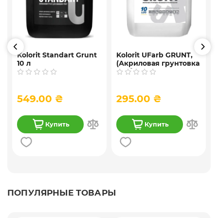
Kolorit Standart Grunt
Kolorit UFarb GRUNТ,
10 л
(Акриловая грунтовка
f
глубокого
проникновения) 10 л
549.00 ₴
295.00 ₴
Купить
Купить
ПОПУЛЯРНЫЕ ТОВАРЫ