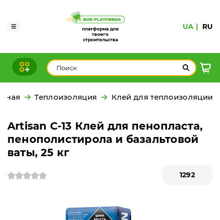
UA
RU
платформа для
твоего
строительства
авная
Теплоизоляция
Клей для теплоизоляции
Artisan С-13 Клей для пенопласта,
пенополистирола и базальтовой
ваты, 25 кг
1292