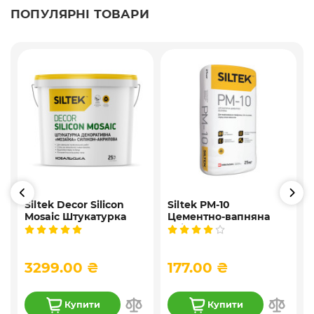
ПОПУЛЯРНІ ТОВАРИ
Siltek Decor Silicon
Siltek PM-10
Mosaic Штукатурка
Цементно-вапняна
і
мозаїчна декоративна
універсальна
силіконова, 25 кг
штукатурка, 25 кг
3299.00 ₴
177.00 ₴
Купити
Купити