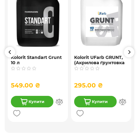
Kolorit Standart Grunt
Kolorit UFarb GRUNТ,
10 л
(Акрилова ґрунтовка
глибокого
проникнення ) 10 л
549.00 ₴
295.00 ₴
Купити
Купити