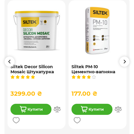
Siltek Decor Silicon
Siltek PM-10
Mosaic Штукатурка
Цементно-вапняна
і
мозаїчна декоративна
універсальна
силіконова, 25 кг
штукатурка, 25 кг
3299.00 ₴
177.00 ₴
Купити
Купити