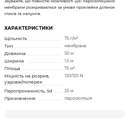
Зауважте, що повністю можливості цієї пароізоляційної
мембрани розкриваються за умови проклейки ділянок
стиків та напусків.
ХАРАКТЕРИСТИКИ
Щільність
75 г/м²
Тип
мембрана
Довжина
50 м
Ширина
1.5 м
Площа
75 м²
Міцність на розрив,
120/120 N
уздовж/поперек
Паропроникність, Sd
25 м
Призначення
пароізоляція