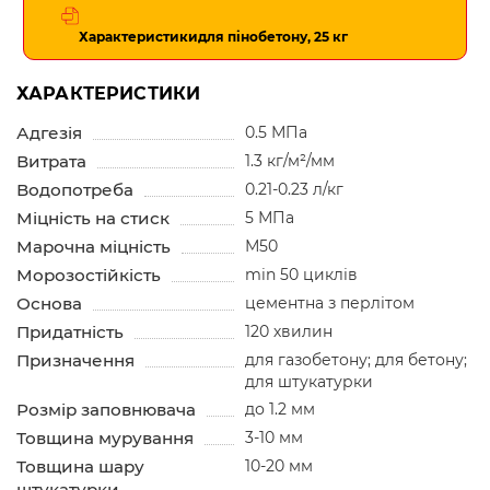
Характеристики
для пінобетону, 25 кг
ХАРАКТЕРИСТИКИ
Адгезія
0.5 МПа
Витрата
1.3 кг/м²/мм
Водопотреба
0.21-0.23 л/кг
Міцність на стиск
5 МПа
Марочна міцність
М50
Морозостійкість
min 50 циклів
Основа
цементна з перлітом
Придатність
120 хвилин
Призначення
для газобетону; для бетону;
для штукатурки
Розмір заповнювача
до 1.2 мм
Товщина мурування
3-10 мм
Товщина шару
10-20 мм
штукатурки