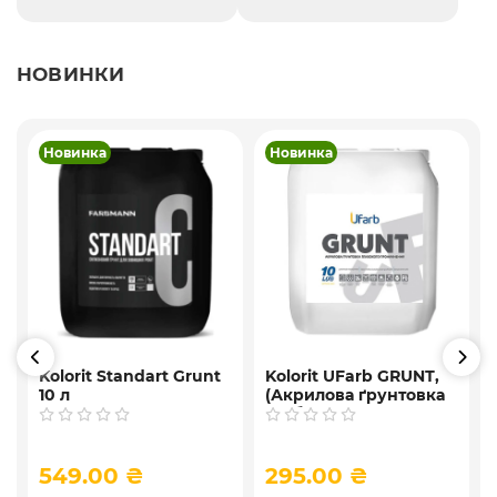
НОВИНКИ
Новинка
Новинка
Kolorit Standart Grunt
Kolorit UFarb GRUNТ,
10 л
(Акрилова ґрунтовка
глибокого
проникнення ) 10 л
549.00 ₴
295.00 ₴