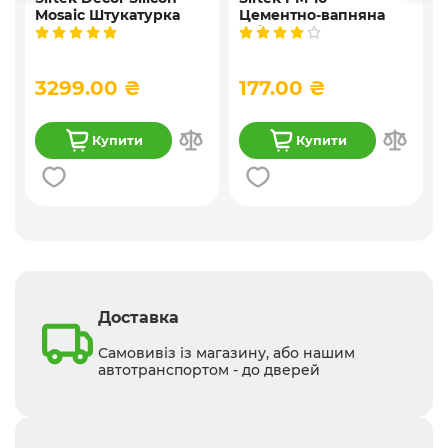
Mosaic Штукатурка
Цементно-вапняна
і
мозаїчна декоративна
універсальна
силіконова, 25 кг
штукатурка, 25 кг
3299.00 ₴
177.00 ₴
Купити
Купити
Доставка
Самовивіз із магазину, або нашим
автотранспортом - до дверей