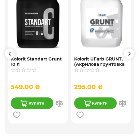
Kolorit Standart Grunt
Kolorit UFarb GRUNТ,
10 л
(Акрилова ґрунтовка
глибокого
проникнення ) 10 л
549.00 ₴
295.00 ₴
Купити
Купити