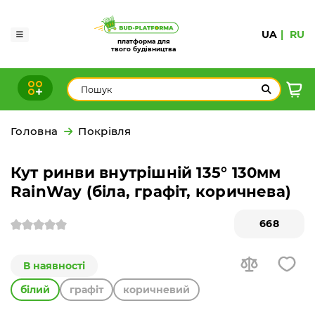
UA
RU
платформа для
твого будівництва
Головна
Покрівля
Кут ринви внутрішній 135° 130мм
RainWay (біла, графіт, коричнева)
668
В наявності
білий
графіт
коричневий