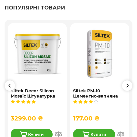
ПОПУЛЯРНІ ТОВАРИ
Siltek Decor Silicon
Siltek PM-10
Mosaic Штукатурка
Цементно-вапняна
і
мозаїчна декоративна
універсальна
силіконова, 25 кг
штукатурка, 25 кг
3299.00 ₴
177.00 ₴
Купити
Купити