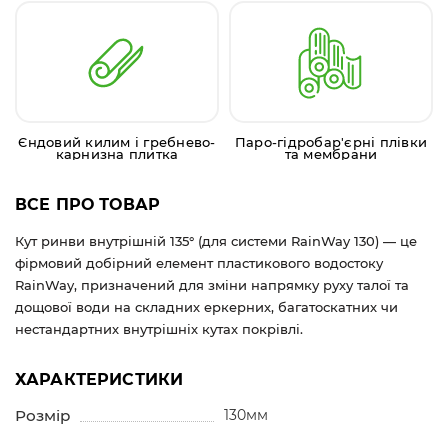
Єндовий килим і гребнево-
Паро-гідробар'єрні плівки
карнизна плитка
та мембрани
ВСЕ ПРО ТОВАР
Кут ринви внутрішній 135° (для системи RainWay 130) — це
фірмовий добірний елемент пластикового водостоку
RainWay, призначений для зміни напрямку руху талої та
дощової води на складних еркерних, багатоскатних чи
нестандартних внутрішніх кутах покрівлі.
ХАРАКТЕРИСТИКИ
Розмір
130мм