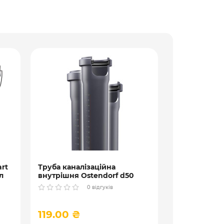
Труба канал
внутрішня ПП
rt
Труба каналізаційна
л
внутрішня Ostendorf d50
НТsafe
0 відгуків
119.00 ₴
79.00 ₴