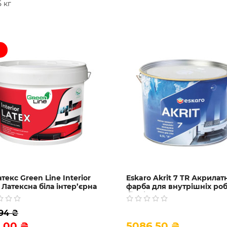
5 кг
текс Green Line Interior
Eskaro Akrit 7 TR Акрилат
 Латексна біла інтер’єрна
фарба для внутрішніх робі
, 10 л
біла і прозора, 9.5 л
.94 ₴
9.00 ₴
5086.50 ₴