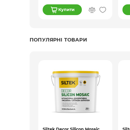
Купити
ПОПУЛЯРНІ ТОВАРИ
ramatt
Siltek Decor Silicon Mosaic
Sil