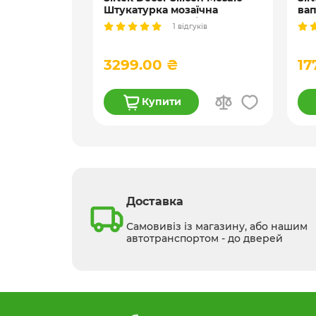
а для
Штукатурка мозаїчна
вап
 біла і
декоративна силіконова, 25
шту
гуків
1 відгуків
кг
3299.00 ₴
17
Купити
Доставка
Самовивіз із магазину, або нашим
автотранспортом - до дверей