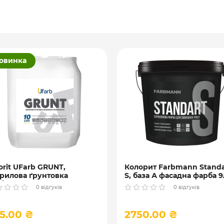
овинка
orit UFarb GRUNТ,
Колорит Farbmann Standa
рилова ґрунтовка
S, база А фасадна фарба 9
бокого проникнення ) 10
0 відгуків
0 відгуків
5.00 ₴
2750.00 ₴