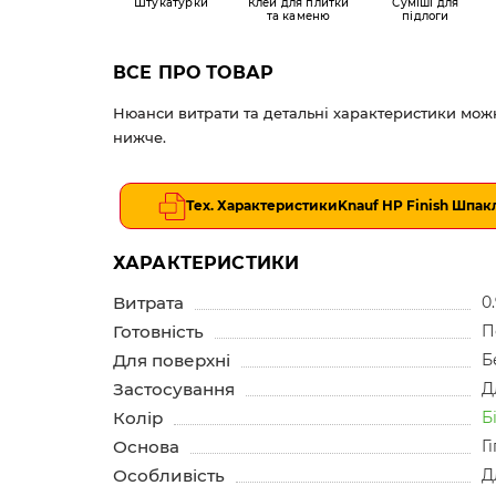
Штукатурки
Клей для плитки
Суміші для
та каменю
підлоги
ВСЕ ПРО ТОВАР
Нюанси витрати та детальні характеристики можн
нижче.
Тех. Характеристики
Knauf HP Finish Шпаклі
ХАРАКТЕРИСТИКИ
Витрата
0
Готовність
П
Для поверхні
Б
Застосування
Д
Колір
Б
Основа
Г
Особливість
Д