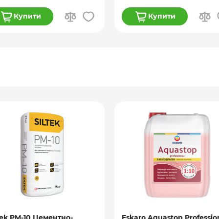
Купити
Купити
tek PM-10 Цементно-
Eskaro Aquastop Professio