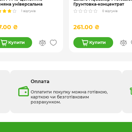
няна універсальна
Грунтовка-концентрат
катурка, 25 кг
гідроізоляційна, 1, 3 та 10 
1 відгуків
0 відгуків
7.00 ₴
261.00 ₴
Купити
Купити
Оплата
Оплатити покупку можна готівкою,
карткою чи безготівковим
розрахунком.