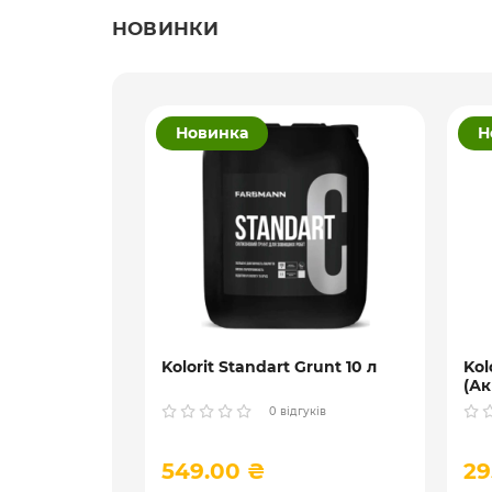
НОВИНКИ
Новинка
Н
ійна
Kolorit Standart Grunt 10 л
Kol
dorf d40
(Ак
гли
гуків
0 відгуків
л
549.00 ₴
29