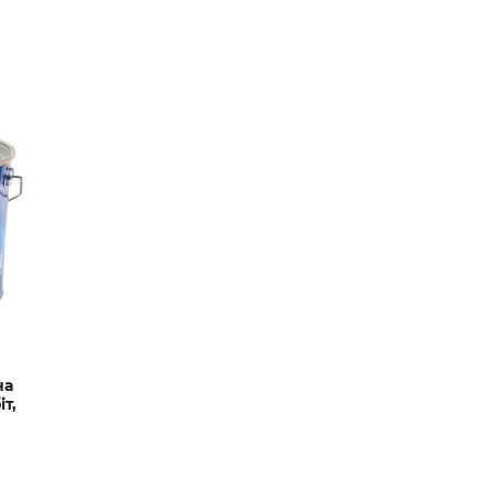
на
т,