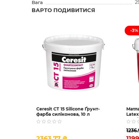
Вага
2
ВАРТО ПОДИВИТИСЯ
-3%
Ceresit CT 15 Silicone Ґрунт-
Матла
фарба силіконова, 10 л
Latex
фарба
1236
2363.77 ₴
119