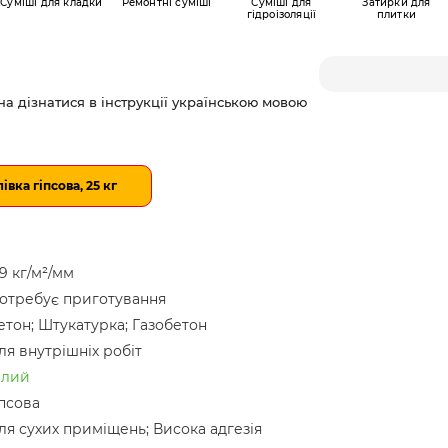
Суміші для кладки
Ремонтні суміші
Суміші для
Затирки для
гідроізоляції
плитки
а дізнатися в інструкції українською мовою
вка гіпсова, 25 кг
.9 кг/м²/мм
отребує приготування
етон; Штукатурка; Газобетон
ля внутрішніх робіт
ілий
іпсова
ля сухих приміщень; Висока адгезія