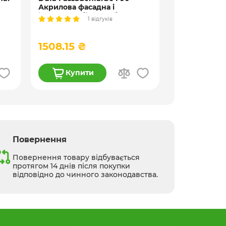
Акрилова фасадна і
Акрилатна ф
л
інтер’єрна біла фарба, 10 л,
внутрішніх ро
1 відгуків
15,6 кг
прозора, 9 і 
1508.15 ₴
2887.00 
Купити
Купи
Повернення
Повернення товару відбувається
протягом 14 днів після покупки
відповідно до чинного законодавства.