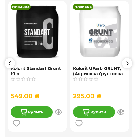
Новинка
Новинка
Kolorit Standart Grunt
Kolorit UFarb GRUNТ,
10 л
(Акрилова ґрунтовка
глибокого
проникнення ) 10 л
549.00 ₴
295.00 ₴
Купити
Купити