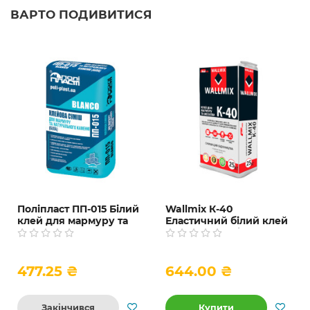
ВАРТО ПОДИВИТИСЯ
Поліпласт ПП-015 Білий
Wallmix К-40
клей для мармуру та
Еластичний білий клей
каменю, 25 кг
для мармуру і мозаїки,
25 кг
477.25 ₴
644.00 ₴
Закінчився
Купити