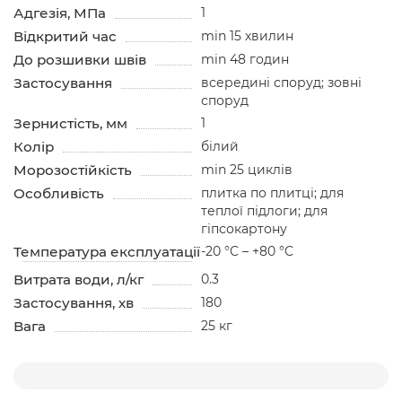
Адгезія, МПа
1
Відкритий час
min 15 хвилин
До розшивки швів
min 48 годин
Застосування
всередині споруд; зовні
споруд
Зернистість, мм
1
Колір
білий
Морозостійкість
min 25 циклів
Особливість
плитка по плитці; для
теплої підлоги; для
гіпсокартону
Температура експлуатації
-20 °C – +80 °C
Витрата води, л/кг
0.3
Застосування, хв
180
Вага
25 кг