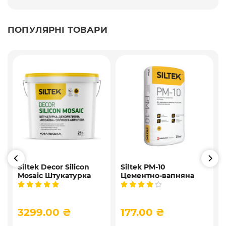
ПОПУЛЯРНІ ТОВАРИ
Siltek Decor Silicon
Siltek PM-10
Mosaic Штукатурка
Цементно-вапняна
і
мозаїчна декоративна
універсальна
силіконова, 25 кг
штукатурка, 25 кг
3299.00 ₴
177.00 ₴