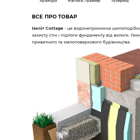
Арматура
Мастики, Праймер
Руберойд
ВСЕ ПРО ТОВАР
Ізоліт Cottage
- це водонепроникна шипоподібна
захисту стін і підлоги фундаменту від вологи. Г
приватного та малоповерхового будівництва.