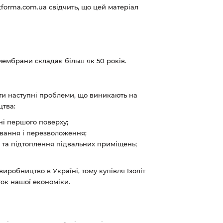
tforma.com.ua свідчить, що цей матеріал
ембрани складає більш як 50 років.
ти наступні проблеми, що виникають на
цтва:
вні першого поверху;
вання і перезволоження;
 та підтоплення підвальних приміщень;
робництво в Україні, тому купівля Ізоліт
ток нашої економіки.