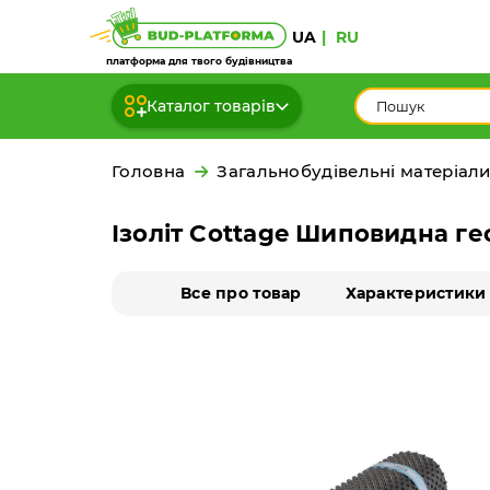
UA
RU
платформа для твого будівництва
Каталог товарів
Головна
Загальнобудівельні матеріал
Ізоліт Cottage Шиповидна ге
Все про товар
Характеристики