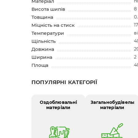
Матеріал
п
Висота шипів
8
Товщина
0
Міцність на стиск
1
Температури
в
Щільність
4
Довжина
2
Ширина
2
Площа
4
ПОПУЛЯРНІ КАТЕГОРІЇ
Оздоблювальні
Загальнобудівельні
матеріали
матеріали