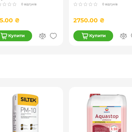
бокого проникнення ) 10
0 відгуків
0 відгуків
5.00 ₴
2750.00 ₴
Купити
Купити