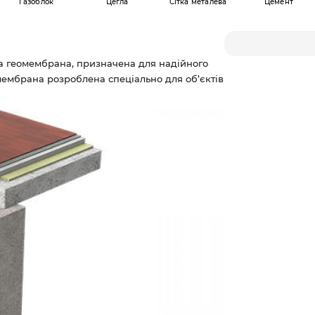
Газоблок
Цегла
Сітка металева
Цемент
 геомембрана, призначена для надійного
еомембрана розроблена спеціально для об’єктів