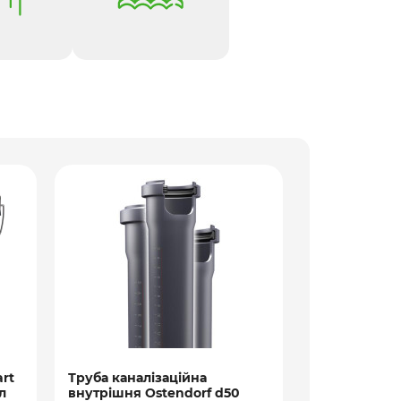
Труба канал
внутрішня ПП
rt
Труба каналізаційна
л
внутрішня Ostendorf d50