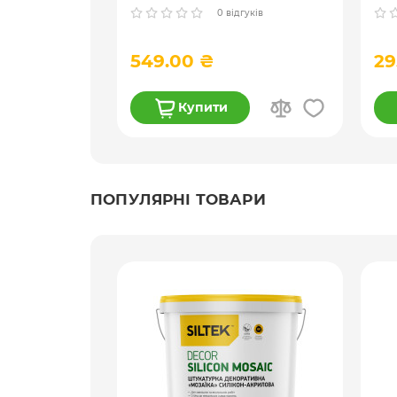
гли
гуків
0 відгуків
л
549.00 ₴
29
Купити
ПОПУЛЯРНІ ТОВАРИ