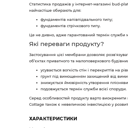
Статистика продажів у інтернет-магазині bud-pla
найчастіше обирають для:
фундаментів напівпідвального типу;
фундаментів стрічкового типу.
Це не дивно, адже гарантований термін служби м
Які переваги продукту?
Застосування цієї мембрани дозволяє розв'язува
об’єктах приватного та малоповерхового будівни
усувається вогкість стін і перекриттів на рі
грунт під вимощенням захищений від вими
знижується ймовірність утворення плісняви
подовжується термін служби всієї споруди.
Серед особливостей продукту варто виокремити ви
Cottage також є невеличкою інвестицією у розви
ХАРАКТЕРИСТИКИ