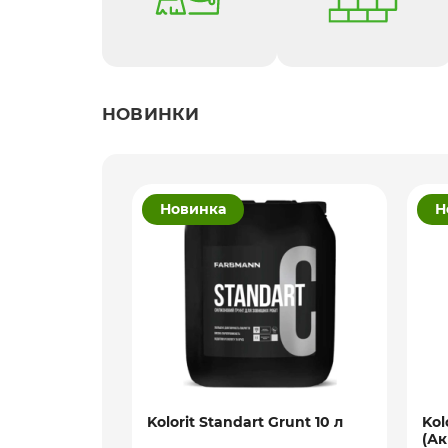
НОВИНКИ
Новинка
Н
ійна
Kolorit Standart Grunt 10 л
Kol
dorf d40
(Ак