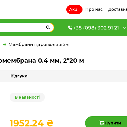
Акції
Про нас
Доставка
+38 (098) 302 91 21
и
Мембрани гідроізоляційні
омембрана 0.4 мм, 2*20 м
Відгуки
В наявності
1952.24 ₴
Купити