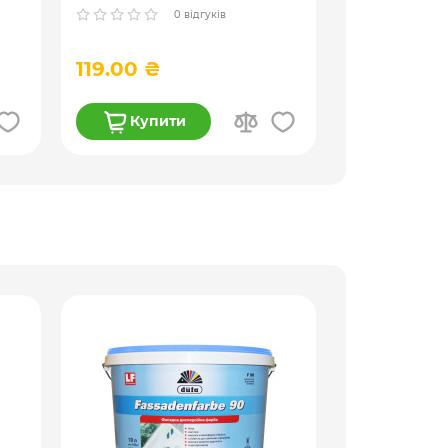
НТsafe
0 відгуків
119.00 ₴
79.00 ₴
Купити
Купи