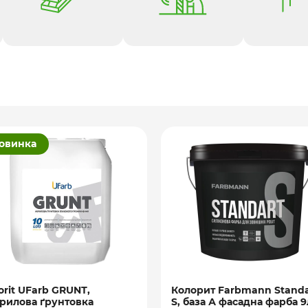
овинка
orit UFarb GRUNТ,
Колорит Farbmann Standa
рилова ґрунтовка
S, база А фасадна фарба 9