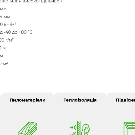
оліетилен високої щільності
 мм
.4 мм
70 кН/м²
ід -40 до +80 °С
00 г/м²
0 м
 м
0 м²
Пиломатеріали
Теплоізоляція
Підвісн