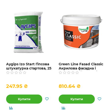
Aygips Izo Start Гіпсова
Green Line Fasad Classic
штукатурка стартова, 25
Акрилова фасадна і
кг
інтер’єрна біла фарба,
10 л
247.95 ₴
810.64 ₴
Купити
Купити