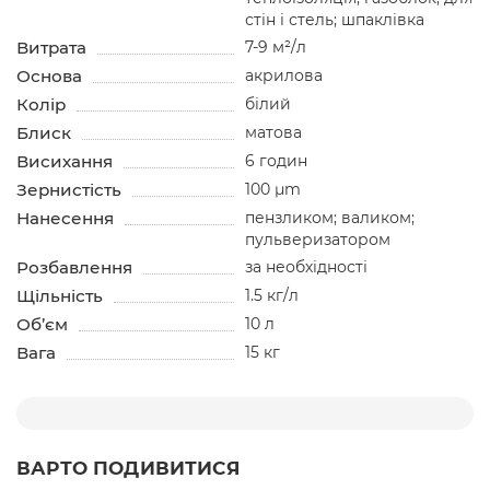
стін і стель; шпаклівка
Витрата
7-9 м²/л
Основа
акрилова
Колір
білий
Блиск
матова
Висихання
6 годин
Зернистість
100 µm
Нанесення
пензликом; валиком;
пульверизатором
Розбавлення
за необхідності
Щільність
1.5 кг/л
Об’єм
10 л
Вага
15 кг
ВАРТО ПОДИВИТИСЯ