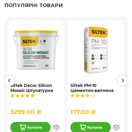
ПОПУЛЯРНІ ТОВАРИ
Siltek Decor Silicon
Siltek PM-10
Mosaic Штукатурка
Цементно-вапняна
і
мозаїчна декоративна
універсальна
силіконова, 25 кг
штукатурка, 25 кг
3299.00 ₴
177.00 ₴
Купити
Купити