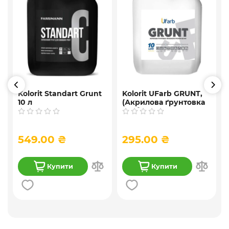
Kolorit Standart Grunt
Kolorit UFarb GRUNТ,
10 л
(Акрилова ґрунтовка
глибокого
проникнення ) 10 л
549.00 ₴
295.00 ₴
Купити
Купити