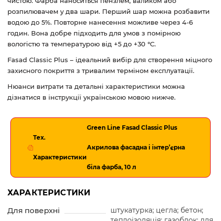
чистою. Фарба наноситься пензлем, валиком або
розпилювачем у два шари. Перший шар можна розбавити
водою до 5%. Повторне нанесення можливе через 4-6
годин. Вона добре підходить для умов з помірною
вологістю та температурою від +5 до +30 °C.
Fasad Classic Plus – ідеальний вибір для створення міцного
захисного покриття з тривалим терміном експлуатації.
Нюанси витрати та детальні характеристики можна
дізнатися в інструкції українською мовою нижче.
Green Line Fasad Classic Plus
Тех.
Акрилова фасадна і інтер’єрна
Характеристики
біла фарба, 10 л
ХАРАКТЕРИСТИКИ
Для поверхні
штукатурка; цегла; бетон;
теплоізоляція; газоблок; для