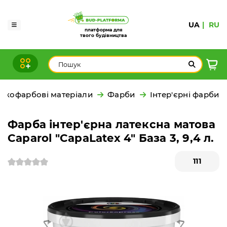
UA
RU
платформа для
твого будівництва
акофарбові матеріали
Фарби
Інтер'єрні фарби
Фарба інтер'єрна латексна матова
Caparol "CapaLatex 4" База 3, 9,4 л.
111