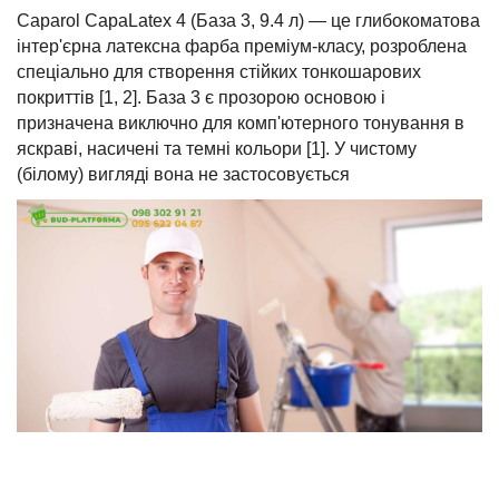
Caparol CapaLatex 4 (База 3, 9.4 л) — це глибокоматова
інтер'єрна латексна фарба преміум-класу, розроблена
спеціально для створення стійких тонкошарових
покриттів [1, 2]. База 3 є прозорою основою і
призначена виключно для комп'ютерного тонування в
яскраві, насичені та темні кольори [1]. У чистому
(білому) вигляді вона не застосовується