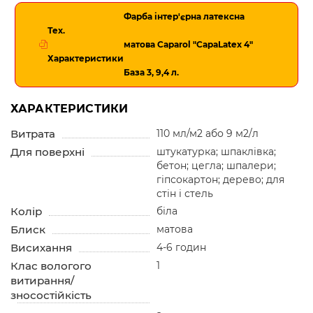
Фарба інтер'єрна латексна
Тех.
матова Caparol "CapaLatex 4"
Характеристики
База 3, 9,4 л.
ХАРАКТЕРИСТИКИ
Витрата
110 мл/м2 або 9 м2/л
Для поверхні
штукатурка; шпаклівка;
бетон; цегла; шпалери;
гіпсокартон; дерево; для
стін і стель
Колір
біла
Блиск
матова
Висихання
4-6 годин
Клас вологого
1
витирання/
зносостійкість