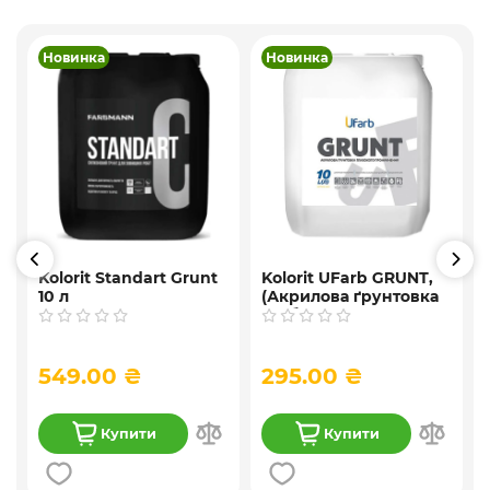
Новинка
Новинка
Kolorit Standart Grunt
Kolorit UFarb GRUNТ,
10 л
(Акрилова ґрунтовка
глибокого
проникнення ) 10 л
549.00 ₴
295.00 ₴
Купити
Купити