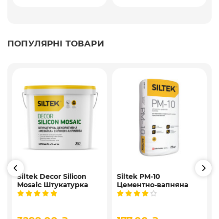
ПОПУЛЯРНІ ТОВАРИ
Siltek Decor Silicon
Siltek PM-10
Mosaic Штукатурка
Цементно-вапняна
і
мозаїчна декоративна
універсальна
силіконова, 25 кг
штукатурка, 25 кг