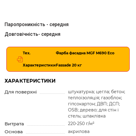
Паропроникність - середня
Довговічність- середня
Тех.
Фарба фасадна MGF M690 Eco
Характеристики
Fassade 20 кг
ХАРАКТЕРИСТИКИ
Для поверхні
штукатурка; цегла; бетон;
теплоізоляція; газоблок;
гіпсокартон; ДВП; ДСП;
OSB; дерево; для стін і
стель; шпаклівка
Витрата
220-250 г/м²
Основа
акрилова