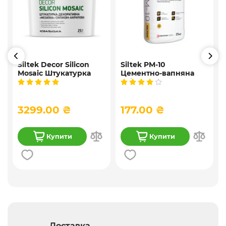
Siltek Decor Silicon
Siltek PM-10
Mosaic Штукатурка
Цементно-вапняна
і
мозаїчна декоративна
універсальна
силіконова, 25 кг
штукатурка, 25 кг
3299.00 ₴
177.00 ₴
Купити
Купити
Доставка