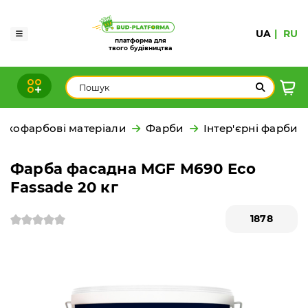
UA
RU
платформа для
твого будівництва
акофарбові матеріали
Фарби
Інтер'єрні фарби
Фарба фасадна MGF M690 Eco
Fassade 20 кг
1878