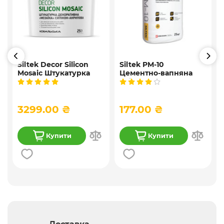
Siltek Decor Silicon
Siltek PM-10
Mosaic Штукатурка
Цементно-вапняна
і
мозаїчна декоративна
універсальна
силіконова, 25 кг
штукатурка, 25 кг
3299.00 ₴
177.00 ₴
Купити
Купити