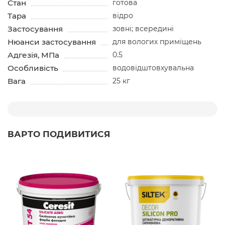
Стан
готова
Тара
відро
Застосування
зовні; всередині
Нюанси застосування
для вологих приміщень
Адгезія, МПа
0.5
Особливість
водовідштовхувальна
Вага
25 кг
ВАРТО ПОДИВИТИСЯ