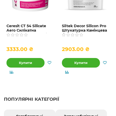
Ceresit CT 54 Silicate
Siltek Decor Silicon Pro
Aero Силікатна
Штукатурка Камінцева
лугостійка фасадна і
біла декоративна
інтер’єрна фарба, база
силіконова база DА, 1.5
A і C, 10 л
мм, 25 кг
3333.00 ₴
2903.00 ₴
Купити
Купити
ПОПУЛЯРНІ КАТЕГОРІЇ