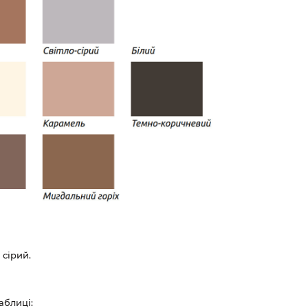
 сірий.
аблиці: