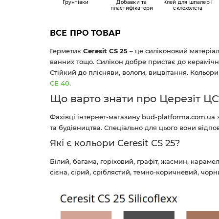
Грунтівки
Добавки та
Клей для шпалер і
пластифікатори
склохолста
ВСЕ ПРО ТОВАР
Герметик
Ceresit CS 25
– це силіконовий матеріал 
ванних тощо. Силікон добре пристає до керамічн
Стійкий до плісняви, вологи, вицвітання. Кольор
CE 40
.
Що варто знати про Церезіт ЦС
Фахівці інтернет-магазину bud-platforma.com.ua
та будівництва. Спеціально для цього вони відп
Які є кольори Ceresit CS 25?
Білий, багама, горіховий, графіт, жасмин, карамел
сієна, сірий, сріблястий, темно-коричневий, чорн