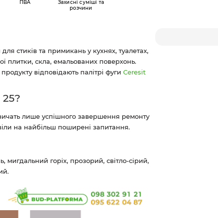
ПВА
Захисні суміші та
розчини
для стиків та примикань у кухнях, туалетах,
ої плитки, скла, емальованих поверхонь.
и продукту відповідають палітрі фуги
Ceresit
 25?
 зичать лише успішного завершення ремонту
овіли на найбільш поширені запитання.
ь, мигдальний горіх, прозорий, світло-сірий,
ий.