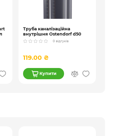
rt
Труба каналізаційна
л
внутрішня Ostendorf d50
НТsafe
0 відгуків
119.00 ₴
79.00 ₴
Купити
Купи