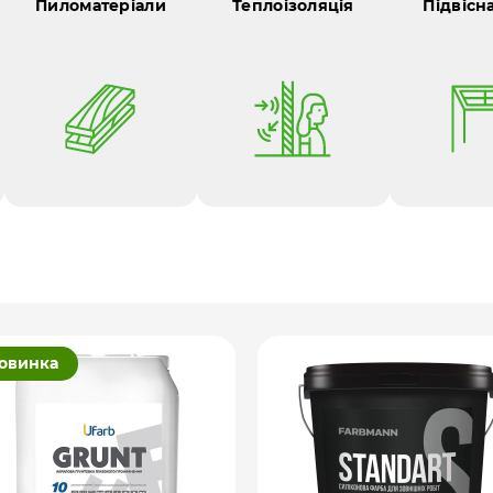
Пиломатеріали
Теплоізоляція
Підвісн
овинка