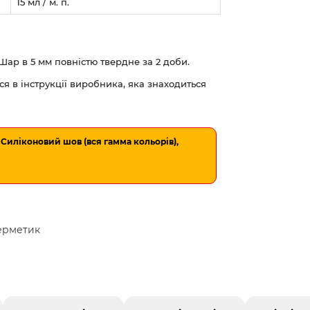
15 мл / м. п.
Шар в 5 мм повністю твердне за 2 доби.
ся в інструкції виробника, яка знаходиться
xx Силіконовий шов (вся гамма кольорів),
ерметик