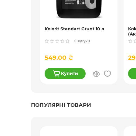
ійна
Kolorit Standart Grunt 10 л
Kol
dorf d40
(Ак
гли
гуків
0 відгуків
л
549.00 ₴
29
Купити
ПОПУЛЯРНІ ТОВАРИ