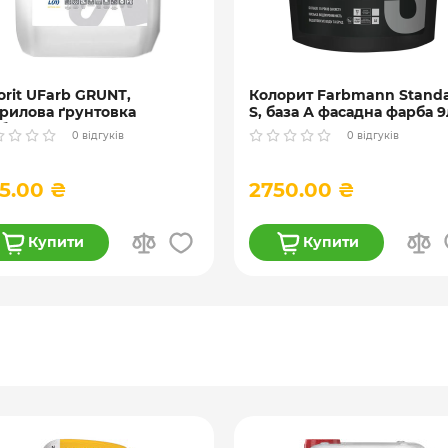
orit UFarb GRUNТ,
Колорит Farbmann Standa
рилова ґрунтовка
S, база А фасадна фарба 9
бокого проникнення ) 10
0 відгуків
0 відгуків
5.00 ₴
2750.00 ₴
Купити
Купити