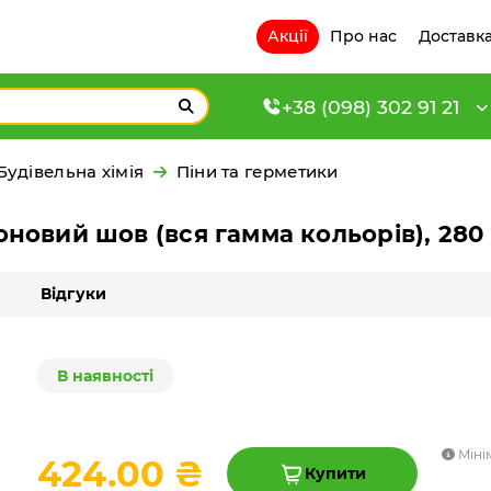
Акції
Про нас
Доставка
+38 (098) 302 91 21
Будівельна хімія
Піни та герметики
іконовий шов (вся гамма кольорів), 280
Відгуки
В наявності
Міні
424.00 ₴
Купити