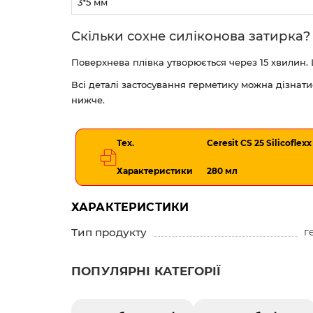
3*5 мм
Скільки сохне силіконова затирка?
Поверхнева плівка утворюється через 15 хвилин. 
Всі деталі застосування герметику можна дізнати
нижче.
Тех.
Ceresit CS 25 Silicofle
Характеристики
280 мл
ХАРАКТЕРИСТИКИ
Тип продукту
г
ПОПУЛЯРНІ КАТЕГОРІЇ