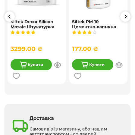
Siltek Decor Silicon
Siltek PM-10
Mosaic Штукатурка
Цементно-вапняна
і
мозаїчна декоративна
універсальна
силіконова, 25 кг
штукатурка, 25 кг
3299.00 ₴
177.00 ₴
Купити
Купити
Доставка
Самовивіз із магазину, або нашим
автотранспортом - до дверей