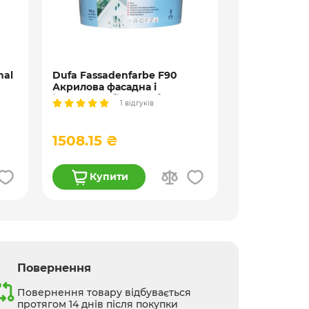
nal
Dufa Fassadenfarbe F90
Aura Luxpro 
Акрилова фасадна і
Акрилатна ф
л
інтер’єрна біла фарба, 10 л,
внутрішніх ро
1 відгуків
15,6 кг
прозора, 9 і 
1508.15 ₴
2887.00 
Купити
Купи
Повернення
Повернення товару відбувається
протягом 14 днів після покупки