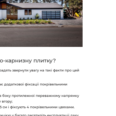
о-карнизну плитку?
радять звернути увагу на такі факти про цей
ає додаткової фіксації покрівельними
 з боку протилежної переважному напрямку
 вгору;
 см і фіксують 4 покрівельними цвяхами.
ицією у багато десятиліть експлуатації даху