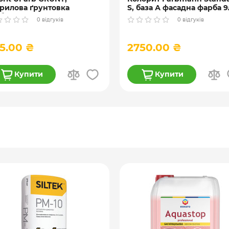
рилова ґрунтовка
S, база А фасадна фарба 9
бокого проникнення ) 10
0 відгуків
0 відгуків
5.00 ₴
2750.00 ₴
Купити
Купити