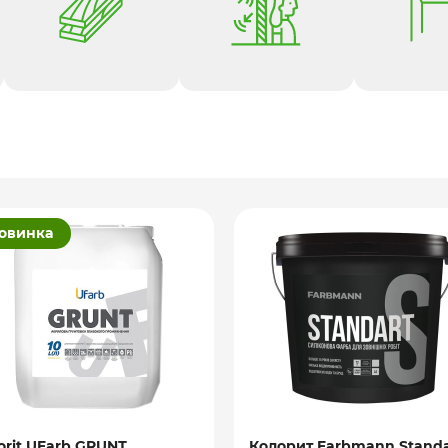
овинка
orit UFarb GRUNТ,
Колорит Farbmann Standa