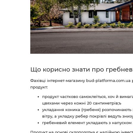
Що корисно знати про гребнев
Фахівці інтернет-магазину bud-platforma.com.ua 
продукт:
продукт частково самоклеїться, хоч й вимаг
цвяхами через кожні 20 сантиметрів;ъ
укладання коника (гребеня) розпочинають
вітру, а укладку ребер покрівлі ведуть знизу
гребеневий елемент укладають з напуском 5
Продукт на основі склополотна є надійною інвест