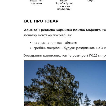
Водостічні
Паро-
Софіт
системи
гідробар'єрні
плівки та
мембрани
ВСЕ ПРО ТОВАР
Aquaizol Гребнево-карнизна плитка Маренго
ма
початку монтажу покрівлі як:
карнизна плитка - цілком;
гребінь покрівлі - будучи розділеним на 3 
Укладання карнизних гонтів розміром 1*0.25 м пр