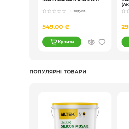
dorf d40
(Ак
гли
гуків
0 відгуків
л
549.00 ₴
29
Купити
ПОПУЛЯРНІ ТОВАРИ