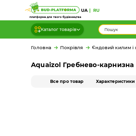
UA
RU
платформа для твого будівництва
Каталог товарів
Головна
Покрівля
Єндовий килим і
Aquaizol Гребнево-карнизна 
Все про товар
Характеристики