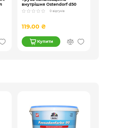
л
внутрішня Ostendorf d50
НТsafe
0 відгуків
119.00 ₴
79.00 ₴
Купити
Купи