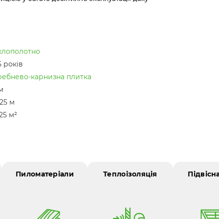
клополотно
5 років
ребнево-карнизна плитка
м
.25 м
.25 м²
Пиломатеріали
Теплоізоляція
Підвісн