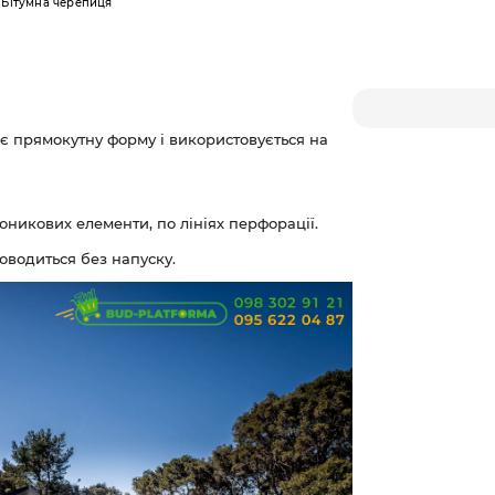
Бітумна черепиця
є прямокутну форму і використовується на
коникових елементи, по лініях перфорації.
оводиться без напуску.