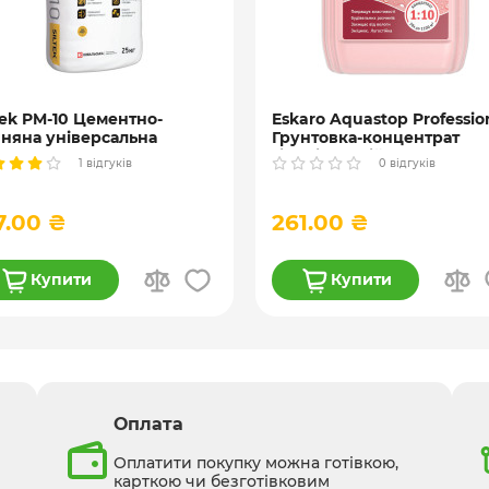
tek PM-10 Цементно-
Eskaro Aquastop Professio
няна універсальна
Грунтовка-концентрат
катурка, 25 кг
гідроізоляційна, 1, 3 та 10 
1 відгуків
0 відгуків
7.00 ₴
261.00 ₴
Купити
Купити
Оплата
Оплатити покупку можна готівкою,
карткою чи безготівковим