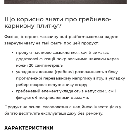
Що корисно знати про гребнево-
карнизну плитку?
Фахівці інтернет-магазину bud-platforma.com.ua радять
звернути увагу на такі факти про цей продукт:
продукт частково самоклеїться, хоч й вимагає
додаткової фіксації покрівельними цвяхами через
кожні 20 сантиметрів;ъ
укладання коника (гребеня) розпочинають з боку
протилежної переважному напрямку вітру, а укладку
ребер покрівлі ведуть знизу вгору;
гребеневий елемент укладають з напуском 5 см і
фіксують 4 покрівельними цвяхами.
Продукт на основі склополотна є надійною інвестицією у
багато десятиліть експлуатації даху без ремонту.
ХАРАКТЕРИСТИКИ