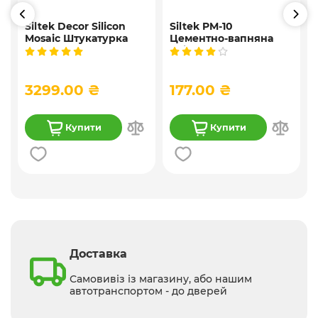
Siltek Decor Silicon
Siltek PM-10
Mosaic Штукатурка
Цементно-вапняна
і
мозаїчна декоративна
універсальна
силіконова, 25 кг
штукатурка, 25 кг
3299.00 ₴
177.00 ₴
Купити
Купити
Доставка
Самовивіз із магазину, або нашим
автотранспортом - до дверей