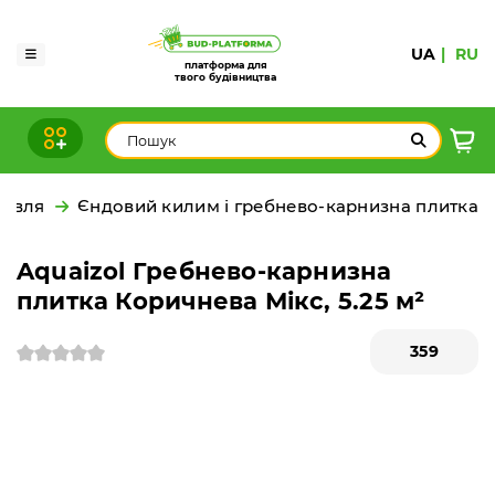
UA
RU
платформа для
твого будівництва
рівля
Єндовий килим і гребнево-карнизна плитка
Aquaizol Гребнево-карнизна
плитка Коричнева Мікс, 5.25 м²
359