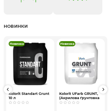
НОВИНКИ
Новинка
Новинка
Kolorit Standart Grunt
Kolorit UFarb GRUNТ,
10 л
(Акрилова ґрунтовка
глибокого
проникнення ) 10 л