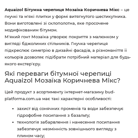
Aquaizol Бітумна черепиця Мозаїка
Коричнева Мікс
– це
гнучкі та м'які плитки у формі витягнутого шестикутника.
Вони виготовлені зі склополотна, яке просочене
модифікованим бітумом.
М'який гонт Мозаїка утворює покриття з малюнком у
вигляді бджолиних стільників. Гнучка черепиця
підкреслює симетрію в дизайні фасадів, а різноманіття її
кольорів дозволяє підібрати потрібний матеріал для будь-
якого екстер'єру.
Які переваги бітумної черепиці
Aquaizol Мозаїка Коричнева Мікс?
Цей продукт з асортименту інтернет-магазину bud-
platforma.com.ua має такі характерні особливості:
захист від сонячних променів та води забезпечує
гідрофобне посипання з базальту;
технологія забарвлення і нанесення посипання
забезпечує незмінність зовнішнього вигляду з
плином часу;