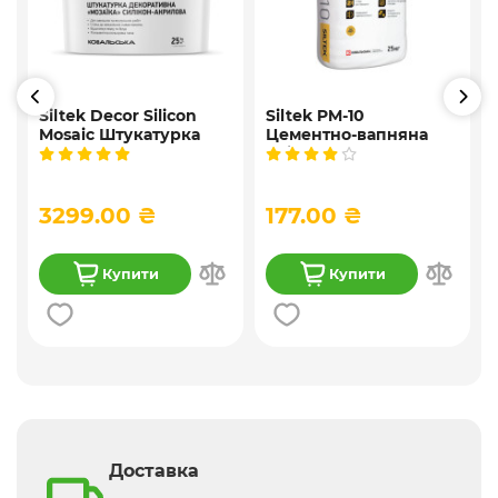
Siltek Decor Silicon
Siltek PM-10
Mosaic Штукатурка
Цементно-вапняна
і
мозаїчна декоративна
універсальна
силіконова, 25 кг
штукатурка, 25 кг
3299.00 ₴
177.00 ₴
Купити
Купити
Доставка