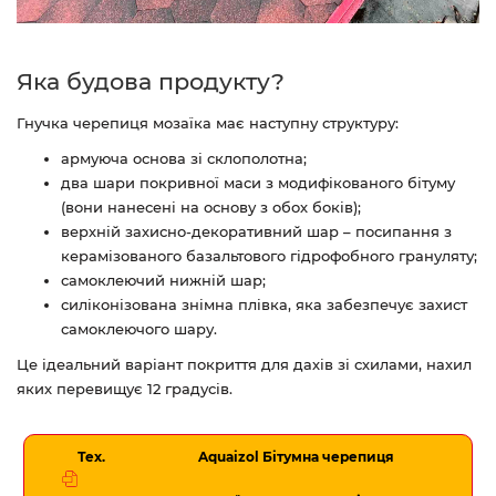
Яка будова продукту?
Гнучка черепиця мозаїка має наступну структуру:
армуюча основа зі склополотна;
два шари покривної маси з модифікованого бітуму
(вони нанесені на основу з обох боків);
верхній захисно-декоративний шар – посипання з
керамізованого базальтового гідрофобного грануляту;
самоклеючий нижній шар;
силіконізована знімна плівка, яка забезпечує захист
самоклеючого шару.
Це ідеальний варіант покриття для дахів зі схилами, нахил
яких перевищує 12 градусів.
Тех.
Aquaizol Бітумна черепиця